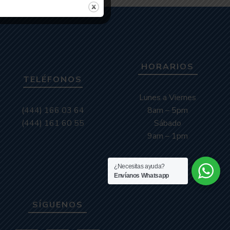
HORARIOS
TELÉFONOS
Lunes a Viernes
(444) 166 03 64
8am – 5pm
(444) 161 60 55
Sábado
9am – 1pm
¿Necesitas ayuda?
Envíanos Whatsapp
SÍGUENOS