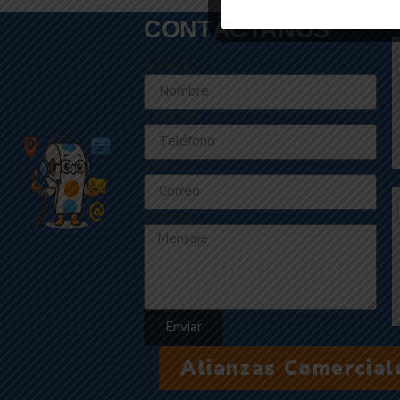
CONTÁCTANOS
Nombre
Teléfono
Correo
Mensaje
Enviar
Alianzas Comercial