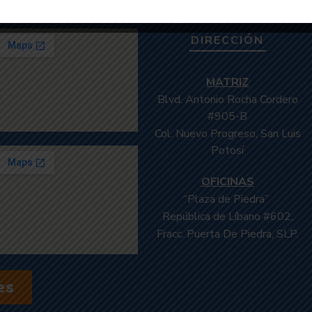
DIRECCIÓN
MATRIZ
Blvd. Antonio Rocha Cordero
#905-B
Col. Nuevo Progreso,
San Luis
Potosí
OFICINAS
“Plaza de Piedra”
República de Líbano #602,
Fracc. Puerta De Piedra,
SLP.
es