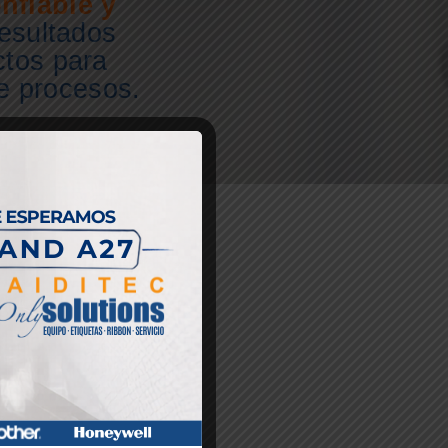
nfiable y
esultados
ctos para
de procesos.