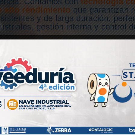
ciencia. Contamos con
tecnología co
e alto rendimiento
que garantizan r
sistentes y de larga duración,
perfe
striales, gestión interna y control 
TIZA TU REQUERIMIENTO